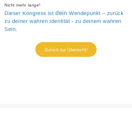
Nicht mehr lange!
dein
Dieser Kongress ist
Wendepunkt – zurück
zu deiner wahren Identität - zu deinem wahren
Sein.
Zurück zur Übersicht!
© 2026 Ein Onlinekongress von Maritta M. Weide
Partner werden
Dein Programm
Ein TDB-Kongress
Dieser Kongress
Über mich
Speaker werden
Presse